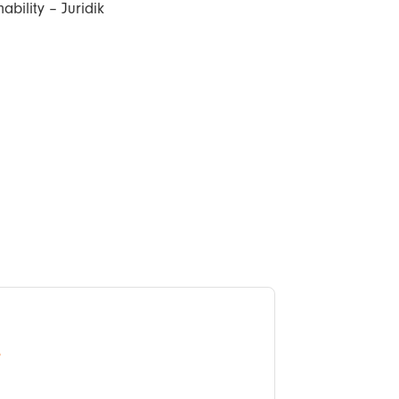
bility – Juridik
e