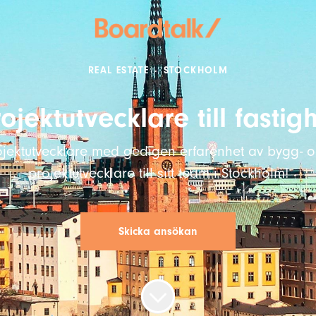
REAL ESTATE
·
STOCKHOLM
ojektutvecklare till fasti
ojektutvecklare med gedigen erfarenhet av bygg- o
projektutvecklare till sitt team i Stockholm!
Skicka ansökan