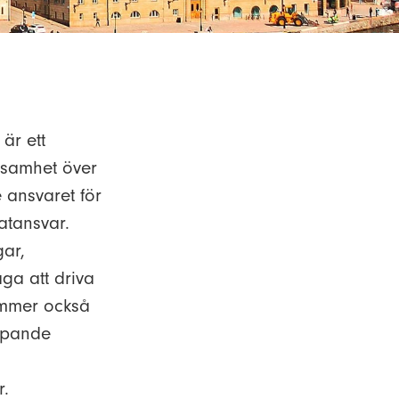
är ett
ksamhet över
 ansvaret för
atansvar.
gar,
ga att driva
ommer också
löpande
r.