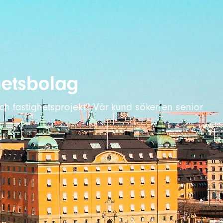
ghetsbolag
ch fastighetsprojekt? Vår kund söker en senior