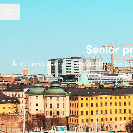
KARRIÄRMENY
Dela sidan
Senior pr
Är du projektledare, byggprojektchef eller pr