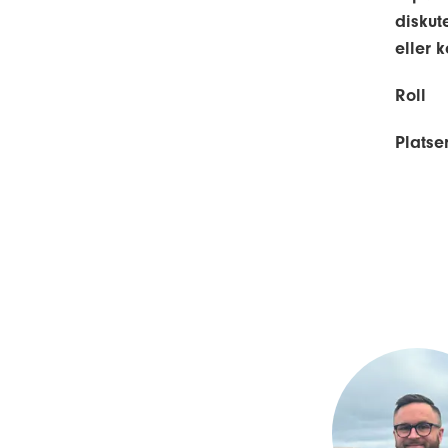
diskut
eller 
Roll
Platse