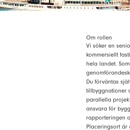
Om rollen
Vi söker en senio
kommersiellt fas
hela landet. Som
genomförandesked
Du förväntas sjä
tillbyggnationer
parallella proje
ansvara för bygg
rapporteringen 
Placeringsort är