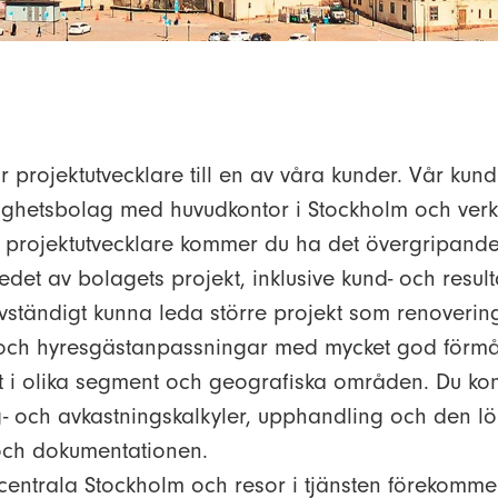
r projektutvecklare till en av våra kunder. Vår kund 
tighetsbolag med huvudkontor i Stockholm och ver
 projektutvecklare kommer du ha det övergripande
et av bolagets projekt, inklusive kund- och result
lvständigt kunna leda större projekt som renoverin
 och hyresgästanpassningar med mycket god förmå
kt i olika segment och geografiska områden. Du k
- och avkastningskalkyler, upphandling och den 
och dokumentationen.
 centrala Stockholm och resor i tjänsten förekomme