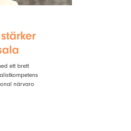
stärker
sala
ed ett brett
ialistkompetens
ional närvaro