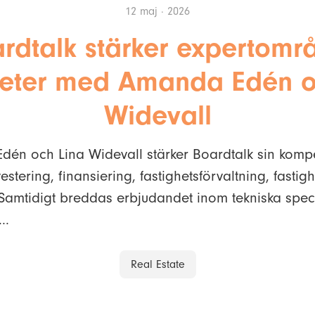
12 maj · 2026
rdtalk stärker expertomr
heter med Amanda Edén o
Widevall
én och Lina Widevall stärker Boardtalk sin komp
estering, finansiering, fastighetsförvaltning, fastig
 Samtidigt breddas erbjudandet inom tekniska spe
..
Real Estate