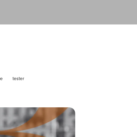
te
tester