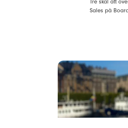
Tre skäl att öv
Sales på Boardt