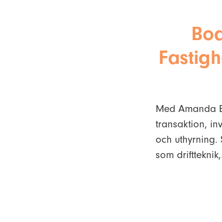
Boa
Fastig
Med Amanda Ed
transaktion, inv
och uthyrning.
som driftteknik,.