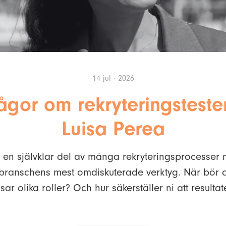
14 jul · 2026
rågor om rekryteringstest
Luisa Perea
it en självklar del av många rekryteringsprocesser
sbranschens mest omdiskuterade verktyg. När bör
sar olika roller? Och hur säkerställer ni att resultat