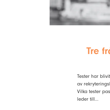
Tre f
Tester har bliv
av rekrytering
Vilka tester pas
leder till...