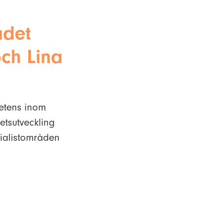
ådet
ch Lina
etens inom
hetsutveckling
cialistområden