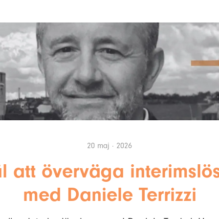
20 maj · 2026
äl att överväga interimslö
med Daniele Terrizzi