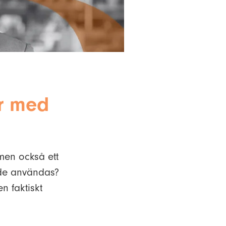
er med
 men också ett
 de användas?
en faktiskt