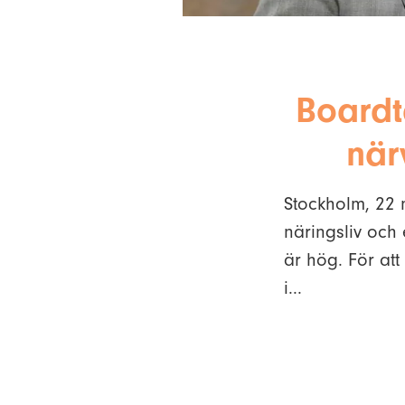
Boardt
när
Stockholm, 22 m
näringsliv och 
är hög. För at
i...