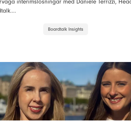
erväga interimslösningar med Daniele Terrizzi, Head
alk....
Boardtalk Insights