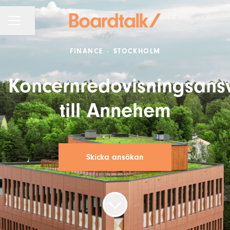
KARRIÄRMENY
Dela sidan
FINANCE
·
STOCKHOLM
Koncernredovisningsans
till Annehem
Skicka ansökan