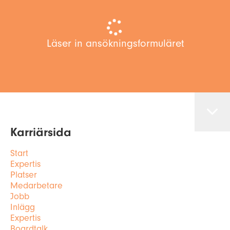
Läser in ansökningsformuläret
Karriärsida
Start
Expertis
Platser
Medarbetare
Jobb
Inlägg
Expertis
Boardtalk