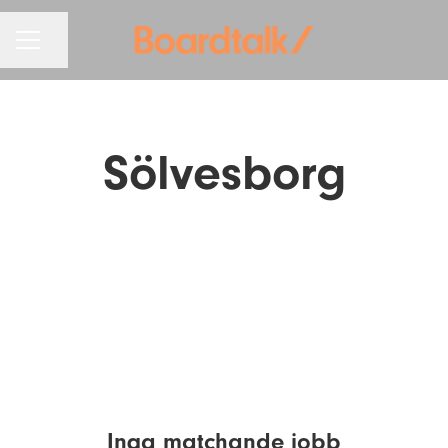
KARRIÄRMENY
Dela sidan
Sölvesborg
Inga matchande jobb