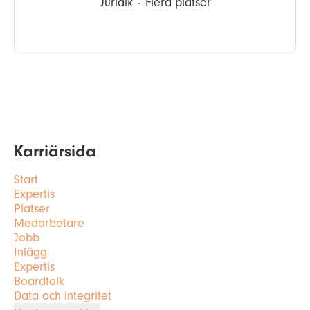
Juridik
·
Flera platser
Karriärsida
Start
Expertis
Platser
Medarbetare
Jobb
Inlägg
Expertis
Boardtalk
Data och integritet