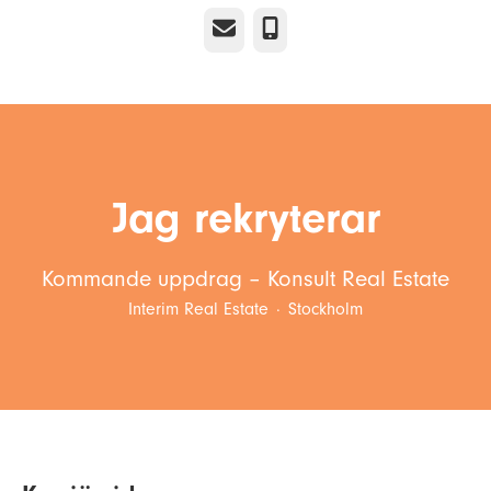
E-post
Telefon
Jag rekryterar
Kommande uppdrag – Konsult Real Estate
Interim Real Estate
·
Stockholm