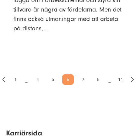
lägga om i arbetsschemat och styra sin
tillvaro är några av fördelarna. Men det
finns också utmaningar med att arbeta
på distans,...
1
4
5
6
7
8
11
…
…
Karriärsida