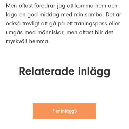
Men oftast föredrar jag att komma hem och
laga en god middag med min sambo. Det är
också trevligt att gå på ett träningspass eller
umgås med människor, men oftast blir det
myskväll hemma.
Tre frågor om
Boardtalk satsar i Mälardalen –
Relaterade inlägg
Tre frågor om rekryteringstester
kandidatupplevelse med
stärker närvaron i Västerås och
med Luisa Perea
Amanda Edén
Uppsala
Fler inlägg