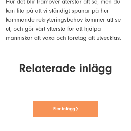
Hur det blir framöver återstår att se, men du
kan lita på att vi ständigt spanar på hur
kommande rekryteringsbehov kommer att se
ut, och gör vårt yttersta för att hjälpa
människor att växa och företag att utvecklas.
Tre frågor om
Boardtalk satsar i Mälardalen –
Relaterade inlägg
Tre frågor om rekryteringstester
kandidatupplevelse med
stärker närvaron i Västerås och
med Luisa Perea
Amanda Edén
Uppsala
Fler inlägg