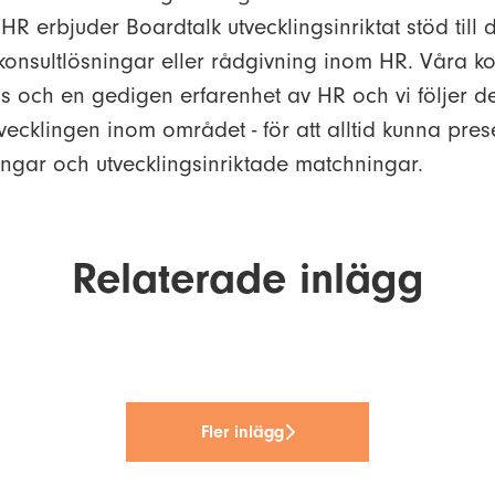
HR erbjuder Boardtalk utvecklingsinriktat stöd till
onsultlösningar eller rådgivning inom HR. Våra ko
 och en gedigen erfarenhet av HR och vi följer d
tvecklingen inom området - för att alltid kunna pre
ingar och utvecklingsinriktade matchningar.
Relaterade inlägg
 med Luisa Perea
lse med Amanda Edén
stärker närvaron i Västerås och Uppsala
Fler inlägg