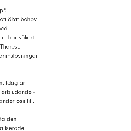
 på
r ett ökat behov
med
e har säkert
 Therese
erimslösningar
n. Idag är
 erbjudande -
nder oss till.
tta den
aliserade