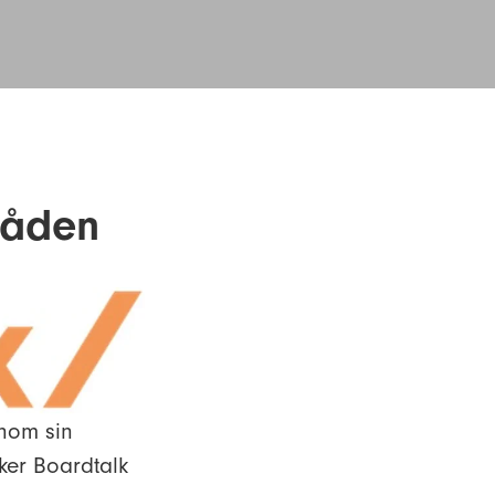
råden
inom sin
ker Boardtalk