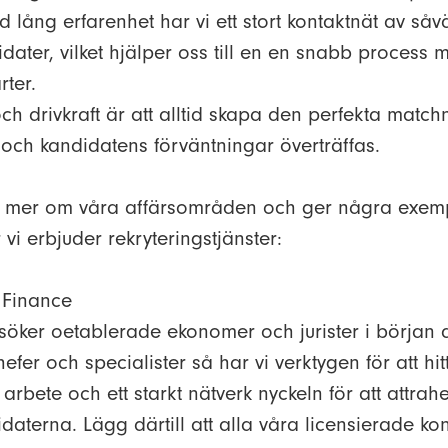
d lång erfarenhet har vi ett stort kontaktnät av så
dater, vilket hjälper oss till en en snabb process 
ter.
ch drivkraft är att alltid skapa den perfekta match
ch kandidatens förväntningar överträffas.
vi mer om våra affärsområden och ger några exem
r vi erbjuder rekryteringstjänster:
 Finance
söker oetablerade ekonomer och jurister i början a
hefer och specialister så har vi verktygen för att hit
t arbete och ett starkt nätverk nyckeln för att attrah
daterna. Lägg därtill att alla våra licensierade kon