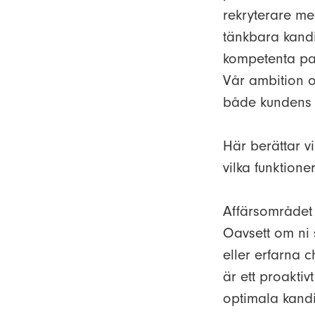
rekryterare me
tänkbara kandi
kompetenta par
Vår ambition o
både kundens o
Här berättar 
vilka funktione
Affärsområdet
Oavsett om ni 
eller erfarna c
är ett proaktiv
optimala kandi