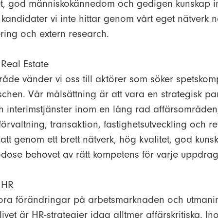
et, god människokännedom och gedigen kunskap 
 kandidater vi inte hittar genom vårt eget nätverk n
ing och extern research.
Real Estate
åde vänder vi oss till aktörer som söker spetsko
schen. Vår målsättning är att vara en strategisk par
ch interimstjänster inom en lång rad affärsområden
valtning, transaktion, fastighetsutveckling och ret
att genom ett brett nätverk, hög kvalitet, god kun
odose behovet av rätt kompetens för varje uppdrag
 HR
tora förändringar på arbetsmarknaden och utmanin
ivet är HR-strategier idag alltmer affärskritiska. I