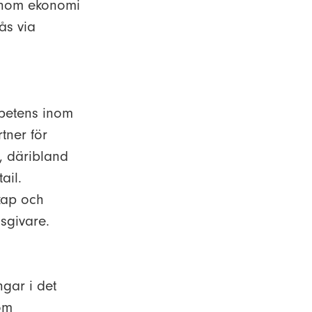
inom ekonomi
ås via
mpetens inom
tner för
, däribland
ail.
skap och
sgivare.
gar i det
nom