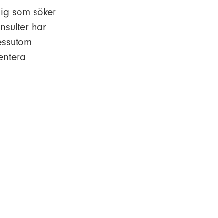
 dig som söker
nsulter har
essutom
sentera