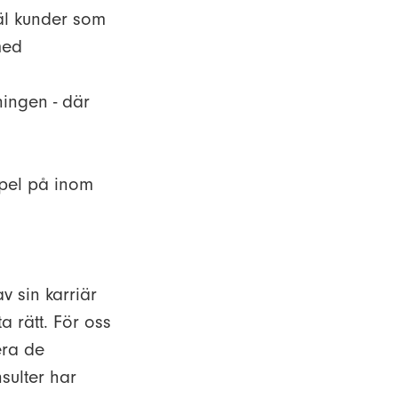
väl kunder som
med
ningen - där
pel på inom
v sin karriär
ta rätt. För oss
era de
sulter har