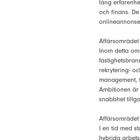
lång erfarenh
och finans. De
onlineannonser
Affärsområdet 
Inom detta omr
fastighetsbran
rekrytering- o
management, för
Ambitionen är 
snabbhet tillg
Affärsområdet
I en tid med s
hybrida arbetsl