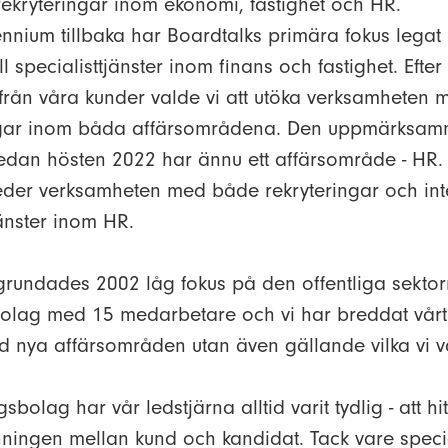
rekryteringar inom ekonomi, fastighet och HR.
nnium tillbaka har Boardtalks primära fokus legat
ill specialisttjänster inom finans och fastighet. Efte
rån våra kunder valde vi att utöka verksamheten 
ngar inom båda affärsområdena. Den uppmärksamm
 sedan hösten 2022 har ännu ett affärsområde - HR.
eder verksamheten med både rekryteringar och int
jänster inom HR.
grundades 2002 låg fokus på den offentliga sektor
bolag med 15 medarbetare och vi har breddat vårt
d nya affärsområden utan även gällande vilka vi vä
sbolag har vår ledstjärna alltid varit tydlig - att hi
ningen mellan kund och kandidat. Tack vare speci