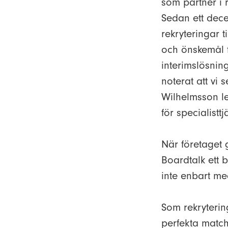
som partner i 
Sedan ett dece
rekryteringar t
och önskemål f
interimslösni
noterat att vi
Wilhelmsson l
för specialistt
När företaget 
Boardtalk ett 
inte enbart me
Som rekrytering
perfekta match