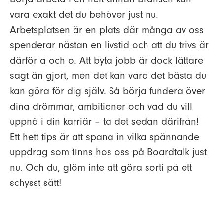
vara exakt det du behöver just nu.
Arbetsplatsen är en plats där många av oss
spenderar nästan en livstid och att du trivs är
därför a och o. Att byta jobb är dock lättare
sagt än gjort, men det kan vara det bästa du
kan göra för dig själv. Så börja fundera över
dina drömmar, ambitioner och vad du vill
uppnå i din karriär – ta det sedan därifrån!
Ett hett tips är att spana in vilka spännande
uppdrag som finns hos oss på Boardtalk just
nu. Och du, glöm inte att göra sorti på ett
schysst sätt!
Tre frågor om
Boardtalk satsar i Mälardalen –